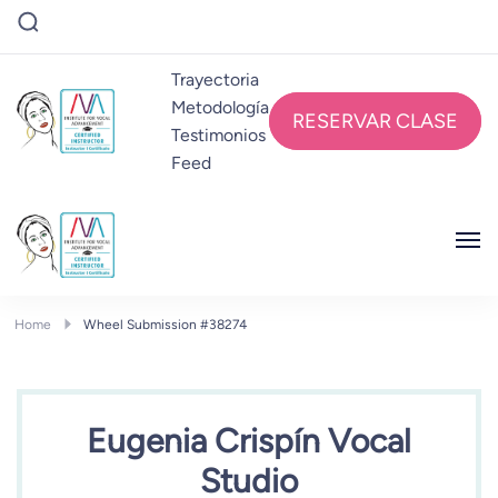
Trayectoria
Metodología
RESERVAR CLASE
Testimonios
Feed
EUGENIA CRISPÍN
Eugenia Crispín VocalStudio
EUGENIA CRISPÍN
Eugenia Crispín VocalStudio
Home
Wheel Submission #38274
Eugenia Crispín Vocal
Studio