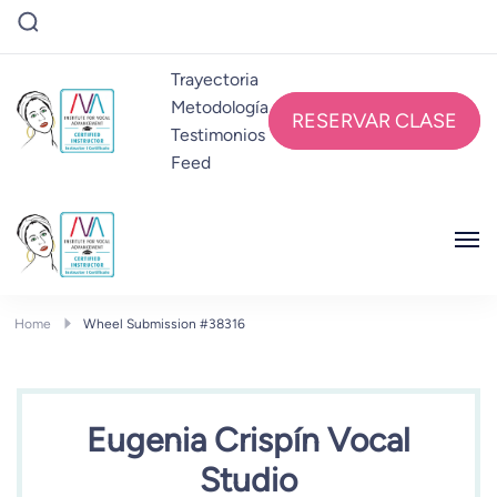
Trayectoria
Metodología
RESERVAR CLASE
Testimonios
Feed
EUGENIA CRISPÍN
Eugenia Crispín VocalStudio
EUGENIA CRISPÍN
Eugenia Crispín VocalStudio
Home
Wheel Submission #38316
Eugenia Crispín Vocal
Studio