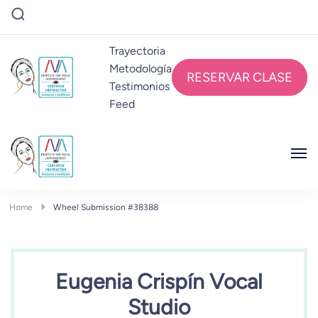
Trayectoria
Metodología
RESERVAR CLASE
Testimonios
Feed
EUGENIA CRISPÍN
Eugenia Crispín VocalStudio
EUGENIA CRISPÍN
Eugenia Crispín VocalStudio
Home
Wheel Submission #38388
Eugenia Crispín Vocal
Studio